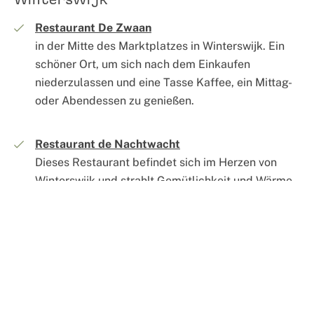
Restaurant De Zwaan
in der Mitte des Marktplatzes in Winterswijk. Ein
schöner Ort, um sich nach dem Einkaufen
niederzulassen und eine Tasse Kaffee, ein Mittag-
oder Abendessen zu genießen.
Restaurant de Nachtwacht
Dieses Restaurant befindet sich im Herzen von
Winterswijk und strahlt Gemütlichkeit und Wärme
aus. Genießen Sie hier herrliche Gerichte aus
regionalen Produkten!
Lev. By Mike
LEV by Mike steht für die Liebe zu schönen
Gerichten in der Größe eines Zwischengerichts,
ehrlichen regionalen Produkten, speziellen Bieren,