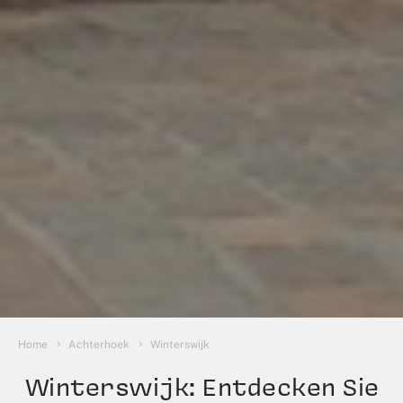
Sie sind hier:
Home
Achterhoek
Winterswijk
Winterswijk: Entdecken Sie