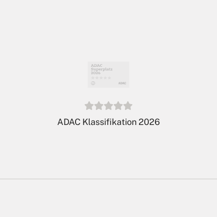
De Twee Bruggen ist Mitglied
von
LeadingCampings