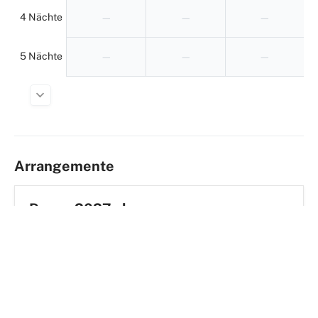
4 Nächte
—
—
—
5 Nächte
—
—
—
Arrangemente
Pasen 2027 - kamperen
26.03.27
30.03.27
Hier buchen
704,- €
ab
Hier buchen
inkl. Gebühren