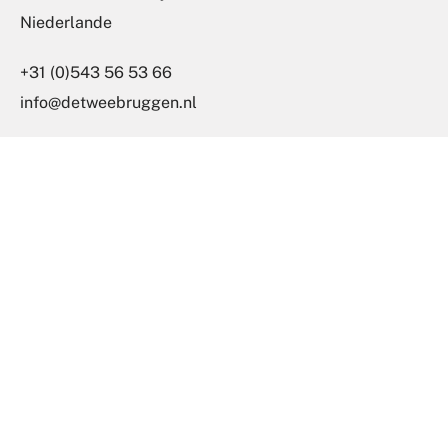
Niederlande
+31 (0)543 56 53 66
info@detweebruggen.nl
Social
Facebook
Instagram
Twitter
YouTube
Copyright © 2026 De Twee Bruggen. Alle Rechte
vorbehalten.
Sitemap
Haftungsausschluss
Datenschutz