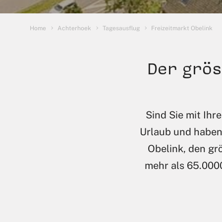
Sie sind hier:
Home
Achterhoek
Tagesausflug
Freizeitmarkt Obelink
Der grös
Sind Sie mit Ih
Urlaub und haben
Obelink, den gr
mehr als 65.000