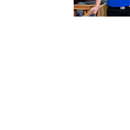
e
en Sie unter: www.obelink.de. Von De Twee Bruggen aus
Entdecken Sie alle Tagen in der Achterhoek