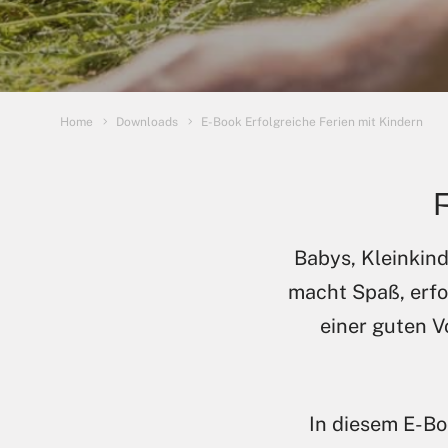
Sie sind hier:
Home
Downloads
E-Book Erfolgreiche Ferien mit Kindern
Babys, Kleinkind
macht Spaß, erfo
einer guten V
In diesem E-Bo