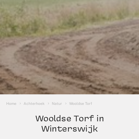
Sie sind hier:
Home
Achterhoek
Natur
Wooldse Torf
Wooldse Torf in
Winterswijk