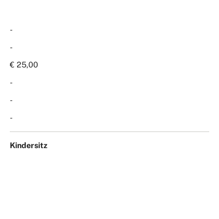
-
-
€ 25,00
-
-
-
Kindersitz
-
€ 3,00